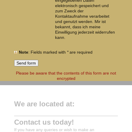
eingegebenen Daten
elektronisch gespeichert und
zum Zweck der
Kontaktaufnahme verarbeitet
und genutzt werden. Mir ist
bekannt, dass ich meine
Einwilligung jederzeit widerrufen
kann.
Note
: Fields marked with
*
are required
Please be aware that the contents of this form are not
encrypted
We are located at:
Contact us today!
If you have any queries or wish to make an