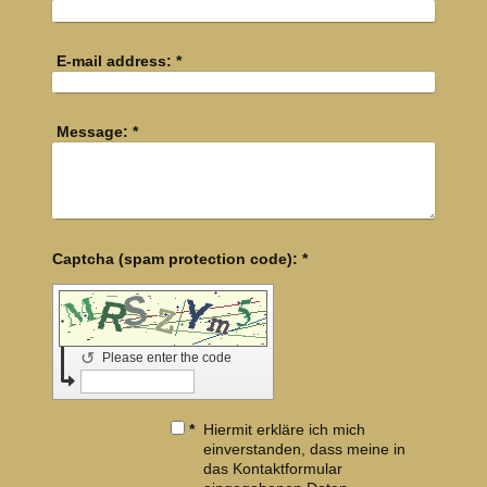
E-mail address:
*
Message:
*
Captcha (spam protection code): *
↺
Please enter the code
*
Hiermit erkläre ich mich
einverstanden, dass meine in
das Kontaktformular